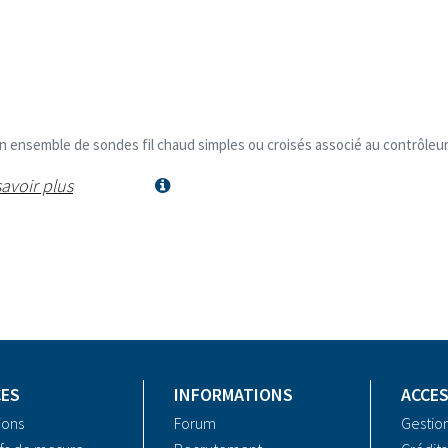
 un ensemble de sondes fil chaud simples ou croisés associé au contrôl
avoir plus
CES
INFORMATIONS
ACCES
ions
Forum
Gestio