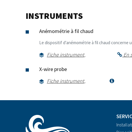
INSTRUMENTS
Anémométrie à fil chaud
Le dispositif d'anémométrie à fil chaud concerne
Fiche instrument,
En s
X-wire probe
Fiche instrument,
SERVI
Installat